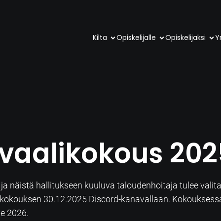
Kilta
Opiskelijalle
Opiskelijaksi
Yr
vaalikokous 202
a näistä hallitukseen kuuluva taloudenhoitaja tulee valit
aalikokouksen 30.12.2025 Discord-kanavallaan. Kokoukses
le 2026.