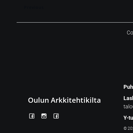
Previous
Co
Puh
Oulun Arkkitehtikilta
Las
talo
Y-t
© 202