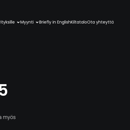
ityksille
Myynti
Briefly in English
Kiltatalo
Ota yhteyttä
5
a
sa myös