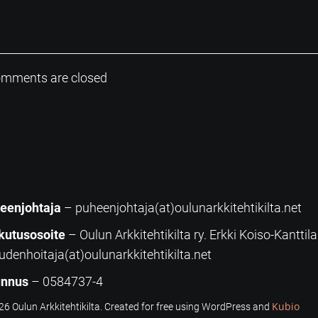
mments are closed
eenjohtaja
– puheenjohtaja(at)oulunarkkitehtikilta.net
kutusosoite
– Oulun Arkkitehtikilta ry. Erkki Koiso-Kanttil
udenhoitaja(at)oulunarkkitehtikilta.net
unnus
– 0584737-4
Kubio
6 Oulun Arkkitehtikilta. Created for free using WordPress and