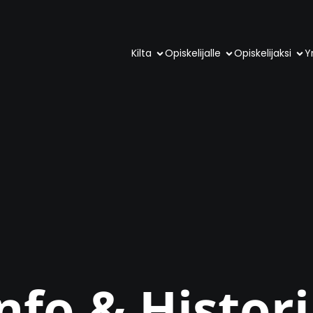
Kilta
Opiskelijalle
Opiskelijaksi
Yr
nfo & Histor