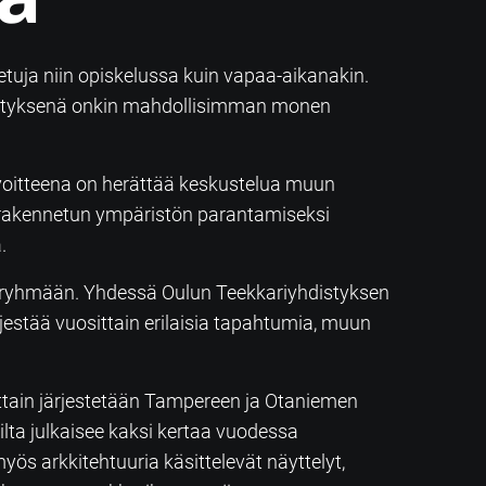
 etuja niin opiskelussa kuin vapaa-aikanakin.
dellytyksenä onkin mahdollisimman monen
avoitteena on herättää keskustelua muun
 rakennetun ympäristön parantamiseksi
.
toryhmään. Yhdessä Oulun Teekkariyhdistyksen
jestää vuosittain erilaisia tapahtumia, muun
osittain järjestetään Tampereen ja Otaniemen
Kilta julkaisee kaksi kertaa vuodessa
ös arkkitehtuuria käsittelevät näyttelyt,