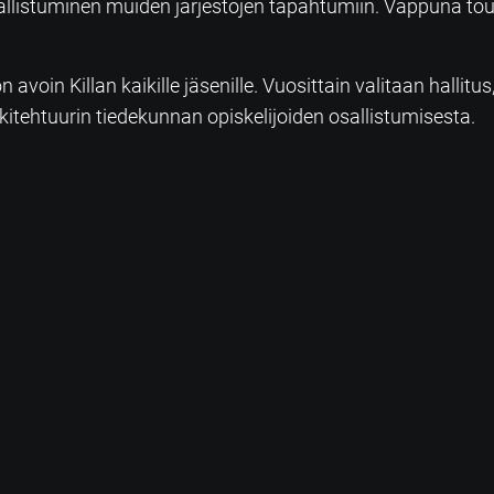
ä osallistuminen muiden järjestöjen tapahtumiin. Vappun
 on avoin Killan kaikille jäsenille. Vuosittain valitaan hall
kitehtuurin tiedekunnan opiskelijoiden osallistumisesta.