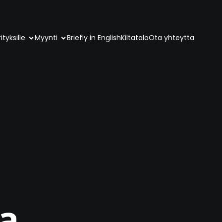
ityksille
Myynti
Briefly in English
Kiltatalo
Ota yhteyttä
ia