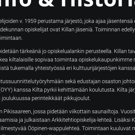
kelijoiden v. 1959 perustama järjestö, joka ajaa jäsentensä
tiedekunnan opiskelijat ovat Killan jäseniä. Toiminnan e
oimintaan.
idetään tärkeänä jo opiskelualankin perusteella. Killan t
kea kiltalaisille sopivaa toimintaa opiskelukaupunkimme
stä tukemalla yhteistyössä eri kulttuurijärjestöjen kanssa
ulutussuunnittelutyöryhmään sekä edustajan osaston joh
OYY) kanssa Kilta pyrkii kehittämään koulutusta. Kilta jär
joulukuussa perinteikkäät pikkujoulut.
lun Pikisaareen, jossa pidetään viikottain saunailtoja. Vu
aamisia ja julkaistaan Arkkitehtiopiskelija-lehteä. Lisäksi 
u ilmestyvää Ööpinen-wappulehteä. Toimintaan kuuluvat my