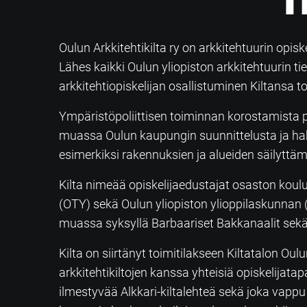
Oulun Arkkitehtikilta ry on arkkitehtuurin opis
Lähes kaikki Oulun yliopiston arkkitehtuurin 
arkkitehtiopiskelijan osallistuminen Kiltansa t
Ympäristöpoliittisen toiminnan korostamista p
muassa Oulun kaupungin suunnittelusta ja ha
esimerkiksi rakennuksien ja alueiden säilyttämi
Kilta nimeää opiskelijaedustajat osaston ko
(OTY) sekä Oulun yliopiston ylioppilaskunnan (
muassa syksyllä Barbaariset Bakkanaalit sekä 
Kilta on siirtänyt toimitilakseen Kiltatalon Ou
arkkitehtikiltojen kanssa yhteisiä opiskelijatap
ilmestyvää Alkkari-kiltalehteä sekä joka vapp