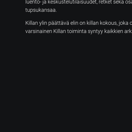
luento- ja keskustelutilaisuudet, retket sek
tupsukansaa.
Killan ylin päättävä elin on killan kokous, joka
varsinainen Killan toiminta syntyy kaikkien ark