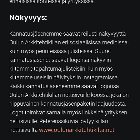
erinäisissä kohteissa ja yrityksissä.
Näkyvyys:
Kannatusjäsenemme saavat reilusti näkyvyyttä
Oulun Arkkitehtikillan eri sosiaalisissa medioissa,
kuin myös perinteisissä julisteissa. Suuret
kannatusjäsenet saavat logonsa näkyviin
kiltamme tapahtumajulisteisiin, kuin myös
kiltamme useisiin päivityksiin Instagramissa.
Kaikki kannatusjäseneemme saavat logonsa
Oulun Arkkitehtikillan nettisivuille koossa, joka on
riippuvainen kannatusjäsenpaketin laajuudesta.
Logot toimivat samalla myös linkkeinä yrityksen
nettisivuille. Referenssikuvia löytyy killan
www.oulunarkkitehtikilta.net
nettisivuilta
.