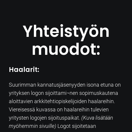
Yhteistyön
muodot:
Haalarit:
Suurimman kannatusjäsenyyden isona etuna on
yrityksen logon sijoittami¬nen sopimuskautena
aloittavien arkkitehtiopiskelijoiden haalareihin.
Viereisessä kuvassa on haalareihin tulevien
yritysten logojen sijoituspaikat.
(Kuva lisätään
myöhemmin sivuille)
Logot sijoitetaan