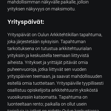
mahdollisimman näkyvälle paikalle, jolloin
yrityksen näkyvyys on maksimoitu.
Yrityspäivät:
Yrityspäivät on Oulun Arkkitehtikillan tapahtuma,
joka järjestetään syksyisin. Tapahtuman
tarkoituksena on tutustua arkkitehtuurialan
yrityksiin ja keskustella teemaan liittyvistä
aiheista. Yritykset ja yrittäjät pitävät omia
puheenvuoroja, jotka liittyvät sen vuoden
yrityspäivien teemaan, ja saavat mahdollisuuden
esitellä omia tuotteitaan. Yrityspäiville tyypillisesti
osallistuu opiskelijoita arkkitehtuurin yksiköstä
vuosikurssiin katsomatta. Tapahtuma on
luonteeltaan rento; paikalla on ollut usein
tarjoiluja ja jatkot on pidetty Oulun keskustassa.