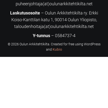
puheenjohtaja(at)oulunarkkitehtikilta.net
Laskutusosoite
– Oulun Arkkitehtikilta ry. Erkki
Koiso-Kanttilan katu 1, 90014 Oulun Yliopisto,
taloudenhoitaja(at)oulunarkkitehtikilta.net
Y-tunnus
– 0584737-4
© 2026 Oulun Arkkitehtikilta. Created for free using WordPress
Kubio
and