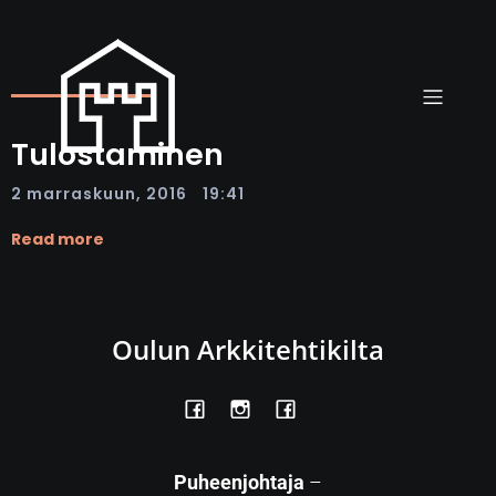
Tulostaminen
|
2 marraskuun, 2016
19:41
Read more
Oulun Arkkitehtikilta
Puheenjohtaja
–