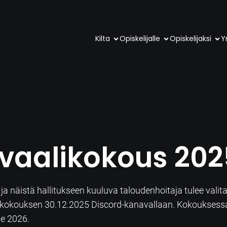
Kilta
Opiskelijalle
Opiskelijaksi
Yr
vaalikokous 202
a näistä hallitukseen kuuluva taloudenhoitaja tulee valit
aalikokouksen 30.12.2025 Discord-kanavallaan. Kokoukses
le 2026.