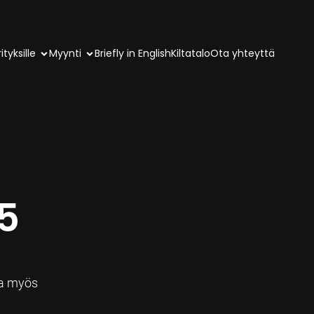
ityksille
Myynti
Briefly in English
Kiltatalo
Ota yhteyttä
5
a
sa myös