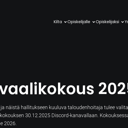
Kilta
Opiskelijalle
Opiskelijaksi
Yr
vaalikokous 202
a näistä hallitukseen kuuluva taloudenhoitaja tulee valit
aalikokouksen 30.12.2025 Discord-kanavallaan. Kokoukses
le 2026.