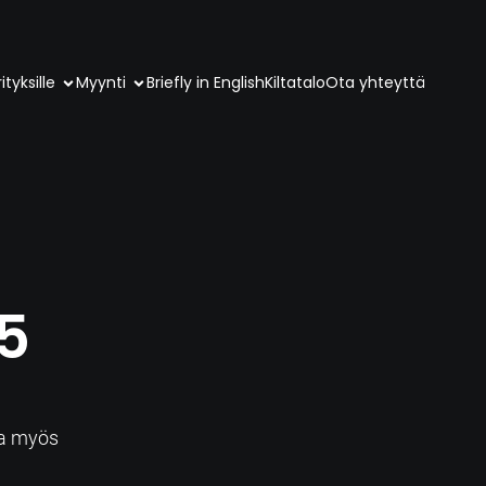
ityksille
Myynti
Briefly in English
Kiltatalo
Ota yhteyttä
5
a
sa myös