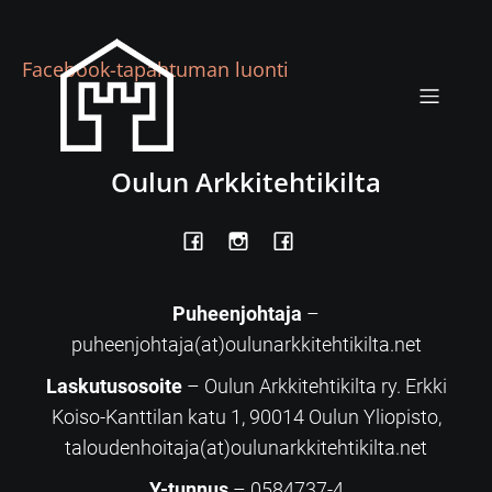
Facebook-tapahtuman luonti
Oulun Arkkitehtikilta
Puheenjohtaja
–
puheenjohtaja(at)oulunarkkitehtikilta.net
Laskutusosoite
– Oulun Arkkitehtikilta ry. Erkki
Koiso-Kanttilan katu 1, 90014 Oulun Yliopisto,
taloudenhoitaja(at)oulunarkkitehtikilta.net
Y-tunnus
– 0584737-4