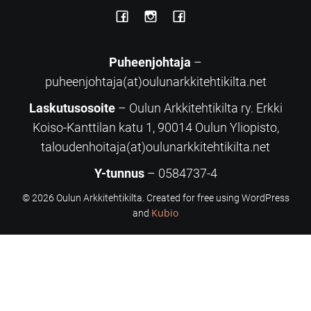
Puheenjohtaja
–
puheenjohtaja(at)oulunarkkitehtikilta.net
Laskutusosoite
– Oulun Arkkitehtikilta ry. Erkki
Koiso-Kanttilan katu 1, 90014 Oulun Yliopisto,
taloudenhoitaja(at)oulunarkkitehtikilta.net
Y-tunnus
– 0584737-4
© 2026 Oulun Arkkitehtikilta. Created for free using WordPress
Kubio
and