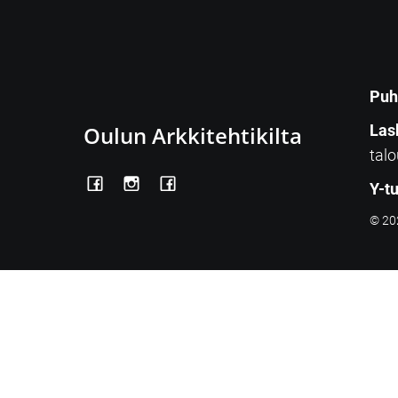
Puh
Oulun Arkkitehtikilta
Las
talo
Y-t
© 202