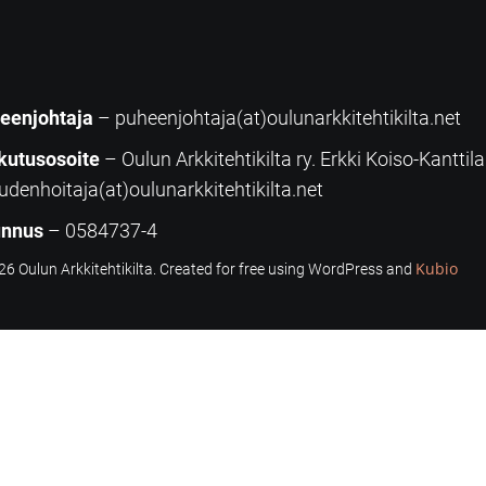
eenjohtaja
– puheenjohtaja(at)oulunarkkitehtikilta.net
kutusosoite
– Oulun Arkkitehtikilta ry. Erkki Koiso-Kanttil
udenhoitaja(at)oulunarkkitehtikilta.net
unnus
– 0584737-4
Kubio
6 Oulun Arkkitehtikilta. Created for free using WordPress and