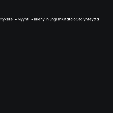
ityksille
Myynti
Briefly in English
Kiltatalo
Ota yhteyttä