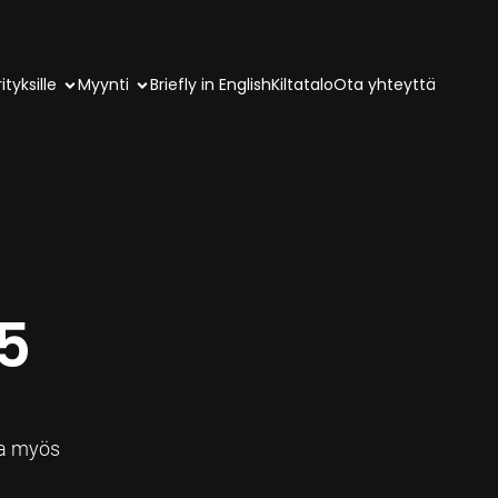
ityksille
Myynti
Briefly in English
Kiltatalo
Ota yhteyttä
5
a
sa myös