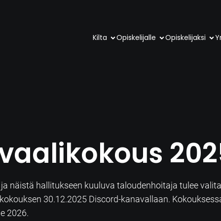
Kilta
Opiskelijalle
Opiskelijaksi
Yr
vaalikokous 202
a näistä hallitukseen kuuluva taloudenhoitaja tulee valit
aalikokouksen 30.12.2025 Discord-kanavallaan. Kokoukses
le 2026.