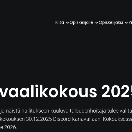
Kilta
Opiskelijalle
Opiskelijaksi
Yr
vaalikokous 202
a näistä hallitukseen kuuluva taloudenhoitaja tulee valit
aalikokouksen 30.12.2025 Discord-kanavallaan. Kokoukses
le 2026.