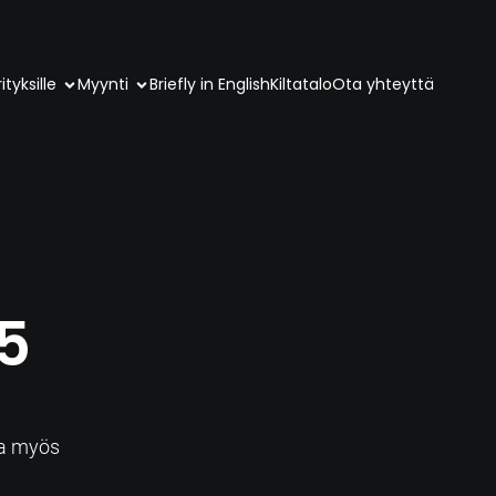
ityksille
Myynti
Briefly in English
Kiltatalo
Ota yhteyttä
5
a
sa myös