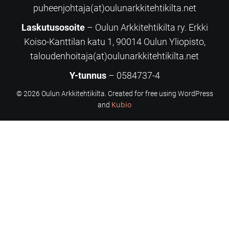
puheenjohtaja(at)oulunarkkitehtikilta.net
Laskutusosoite
– Oulun Arkkitehtikilta ry. Erkki
Koiso-Kanttilan katu 1, 90014 Oulun Yliopisto,
taloudenhoitaja(at)oulunarkkitehtikilta.net
Y-tunnus
– 0584737-4
© 2026 Oulun Arkkitehtikilta. Created for free using WordPress
Kubio
and