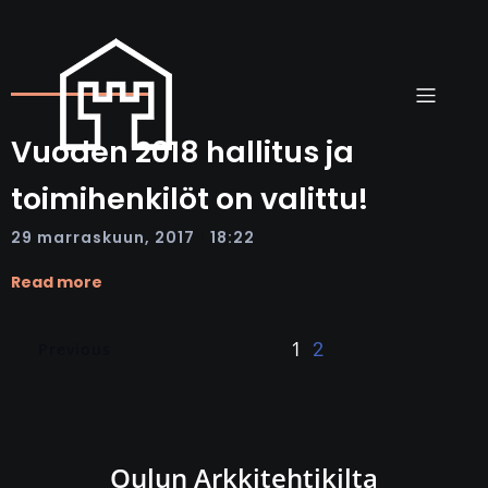
Vuoden 2018 hallitus ja
toimihenkilöt on valittu!
|
29 marraskuun, 2017
18:22
Read more
1
2
Previous
Oulun Arkkitehtikilta