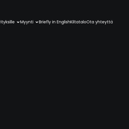
ityksille
Myynti
Briefly in English
Kiltatalo
Ota yhteyttä