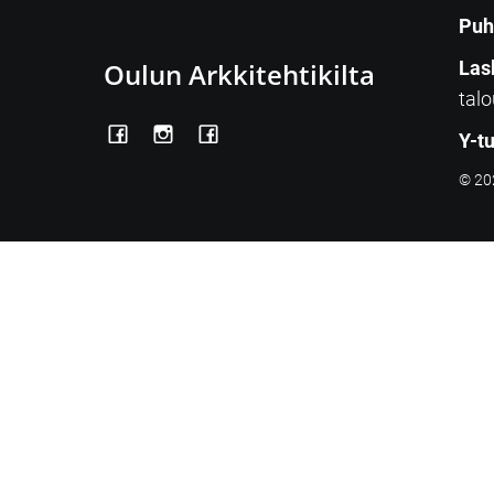
Puh
Oulun Arkkitehtikilta
Las
talo
Y-t
© 202