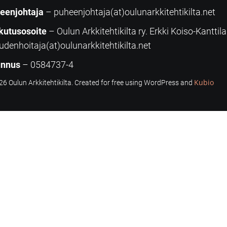
eenjohtaja
– puheenjohtaja(at)oulunarkkitehtikilta.net
kutusosoite
– Oulun Arkkitehtikilta ry. Erkki Koiso-Kanttil
udenhoitaja(at)oulunarkkitehtikilta.net
unnus
– 0584737-4
Kubio
6 Oulun Arkkitehtikilta. Created for free using WordPress and