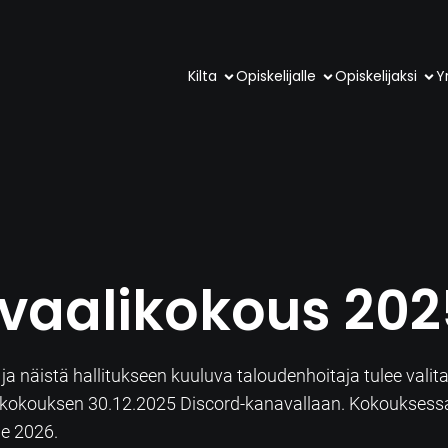
Kilta
Opiskelijalle
Opiskelijaksi
Yr
vaalikokous 202
a näistä hallitukseen kuuluva taloudenhoitaja tulee valit
aalikokouksen 30.12.2025 Discord-kanavallaan. Kokoukses
le 2026.