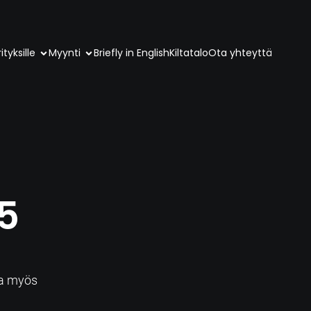
ityksille
Myynti
Briefly in English
Kiltatalo
Ota yhteyttä
5
a
sa myös