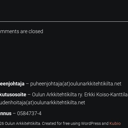
mments are closed
eenjohtaja
– puheenjohtaja(at)oulunarkkitehtikilta.net
kutusosoite
– Oulun Arkkitehtikilta ry. Erkki Koiso-Kanttil
udenhoitaja(at)oulunarkkitehtikilta.net
unnus
– 0584737-4
Kubio
6 Oulun Arkkitehtikilta. Created for free using WordPress and