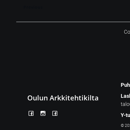
Previous
Co
Puh
Oulun Arkkitehtikilta
Las
talo
Y-t
© 202