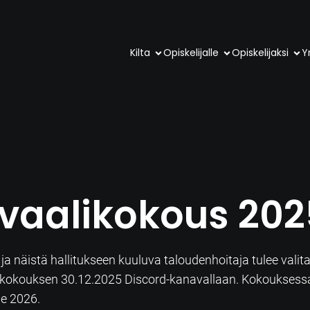
Kilta
Opiskelijalle
Opiskelijaksi
Yr
vaalikokous 202
a näistä hallitukseen kuuluva taloudenhoitaja tulee valit
aalikokouksen 30.12.2025 Discord-kanavallaan. Kokoukses
le 2026.