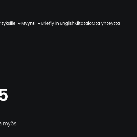
ityksille
Myynti
Briefly in English
Kiltatalo
Ota yhteyttä
5
a
sa myös