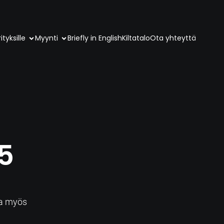
ityksille
Myynti
Briefly in English
Kiltatalo
Ota yhteyttä
5
a
sa myös