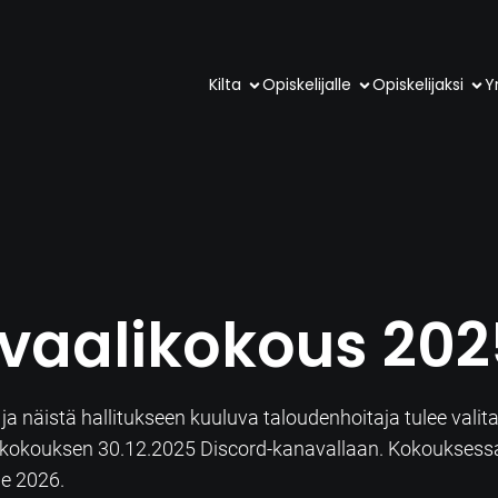
Kilta
Opiskelijalle
Opiskelijaksi
Yr
vaalikokous 202
a näistä hallitukseen kuuluva taloudenhoitaja tulee valit
aalikokouksen 30.12.2025 Discord-kanavallaan. Kokoukses
le 2026.