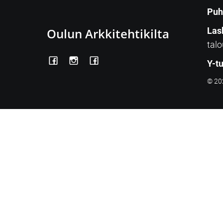
Puh
Oulun Arkkitehtikilta
Las
talo
Y-t
© 202