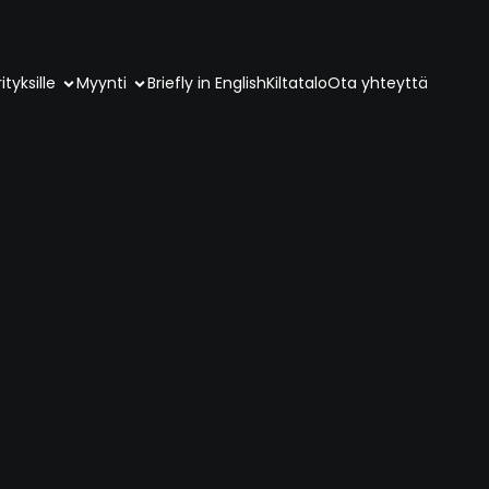
ityksille
Myynti
Briefly in English
Kiltatalo
Ota yhteyttä