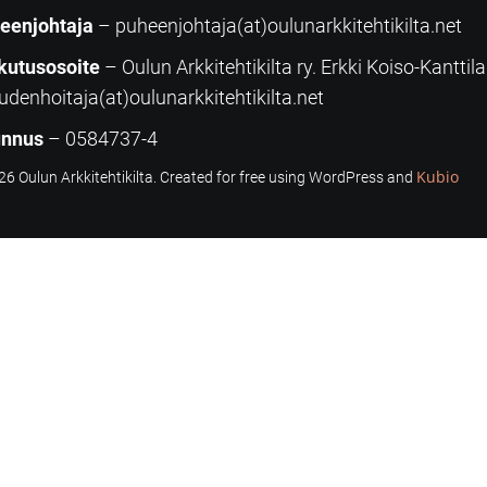
eenjohtaja
– puheenjohtaja(at)oulunarkkitehtikilta.net
kutusosoite
– Oulun Arkkitehtikilta ry. Erkki Koiso-Kanttil
udenhoitaja(at)oulunarkkitehtikilta.net
unnus
– 0584737-4
Kubio
6 Oulun Arkkitehtikilta. Created for free using WordPress and