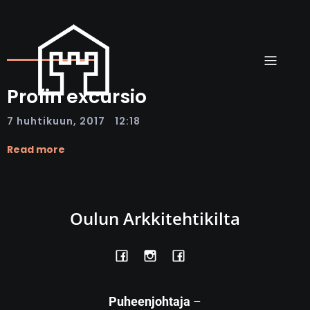
Profin excursio
|
7 huhtikuun, 2017
12:18
Read more
Oulun Arkkitehtikilta
Puheenjohtaja
–