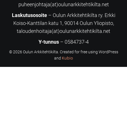
puheenjohtaja(at)oulunarkkitehtikilta.net
Laskutusosoite
– Oulun Arkkitehtikilta ry. Erkki
Koiso-Kanttilan katu 1, 90014 Oulun Yliopisto,
taloudenhoitaja(at)oulunarkkitehtikilta.net
Y-tunnus
– 0584737-4
© 2026 Oulun Arkkitehtikilta. Created for free using WordPress
Kubio
and