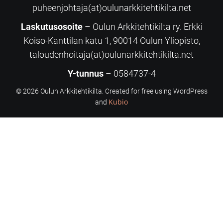
puheenjohtaja(at)oulunarkkitehtikilta.net
Laskutusosoite
– Oulun Arkkitehtikilta ry. Erkki
Koiso-Kanttilan katu 1, 90014 Oulun Yliopisto,
taloudenhoitaja(at)oulunarkkitehtikilta.net
Y-tunnus
– 0584737-4
© 2026 Oulun Arkkitehtikilta. Created for free using WordPress
Kubio
and