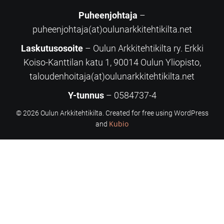
Puheenjohtaja
–
puheenjohtaja(at)oulunarkkitehtikilta.net
Laskutusosoite
– Oulun Arkkitehtikilta ry. Erkki
Koiso-Kanttilan katu 1, 90014 Oulun Yliopisto,
taloudenhoitaja(at)oulunarkkitehtikilta.net
Y-tunnus
– 0584737-4
© 2026 Oulun Arkkitehtikilta. Created for free using WordPress
Kubio
and