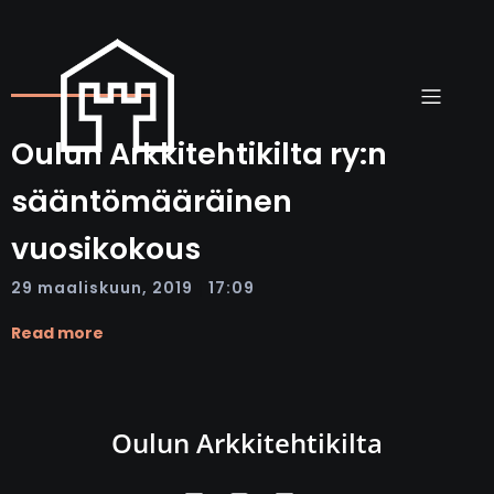
Oulun Arkkitehtikilta ry:n
sääntömääräinen
vuosikokous
|
29 maaliskuun, 2019
17:09
Read more
Oulun Arkkitehtikilta