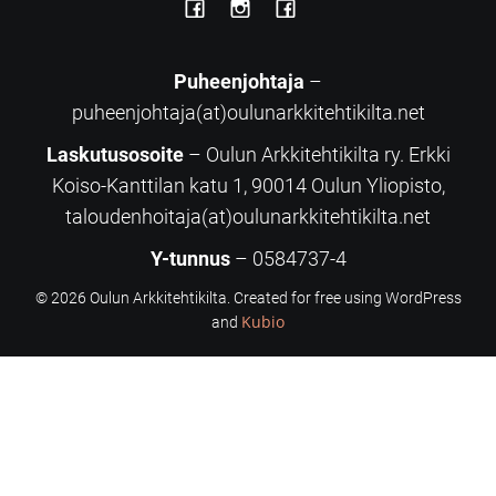
Puheenjohtaja
–
puheenjohtaja(at)oulunarkkitehtikilta.net
Laskutusosoite
– Oulun Arkkitehtikilta ry. Erkki
Koiso-Kanttilan katu 1, 90014 Oulun Yliopisto,
taloudenhoitaja(at)oulunarkkitehtikilta.net
Y-tunnus
– 0584737-4
© 2026 Oulun Arkkitehtikilta. Created for free using WordPress
Kubio
and