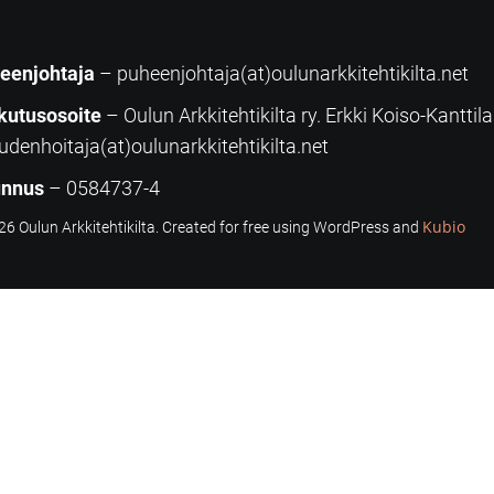
eenjohtaja
– puheenjohtaja(at)oulunarkkitehtikilta.net
kutusosoite
– Oulun Arkkitehtikilta ry. Erkki Koiso-Kanttil
udenhoitaja(at)oulunarkkitehtikilta.net
unnus
– 0584737-4
Kubio
6 Oulun Arkkitehtikilta. Created for free using WordPress and