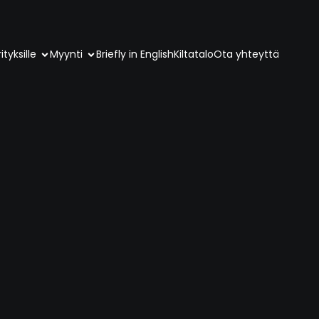
ityksille
Myynti
Briefly in English
Kiltatalo
Ota yhteyttä