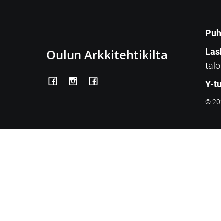
Puh
Oulun Arkkitehtikilta
Las
talo
Y-t
© 202