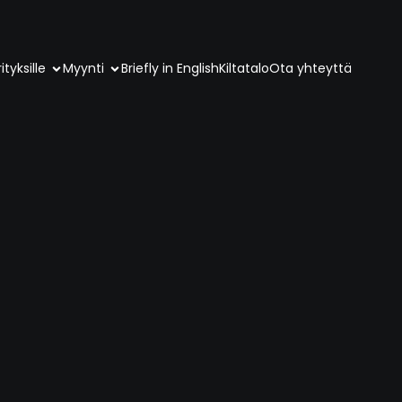
ityksille
Myynti
Briefly in English
Kiltatalo
Ota yhteyttä