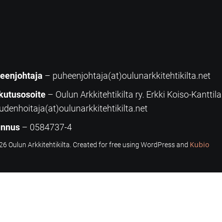
eenjohtaja
– puheenjohtaja(at)oulunarkkitehtikilta.net
kutusosoite
– Oulun Arkkitehtikilta ry. Erkki Koiso-Kanttil
udenhoitaja(at)oulunarkkitehtikilta.net
unnus
– 0584737-4
Kubio
6 Oulun Arkkitehtikilta. Created for free using WordPress and