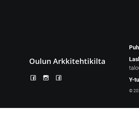
Puh
Oulun Arkkitehtikilta
Las
talo
Y-t
© 202