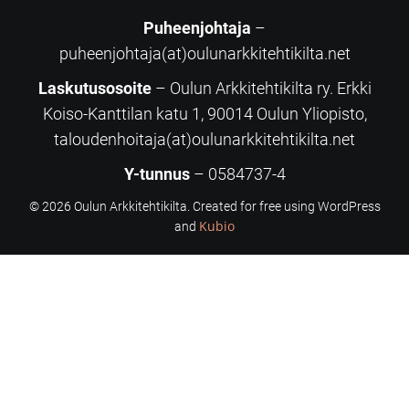
Puheenjohtaja
–
puheenjohtaja(at)oulunarkkitehtikilta.net
Laskutusosoite
– Oulun Arkkitehtikilta ry. Erkki
Koiso-Kanttilan katu 1, 90014 Oulun Yliopisto,
taloudenhoitaja(at)oulunarkkitehtikilta.net
Y-tunnus
– 0584737-4
© 2026 Oulun Arkkitehtikilta. Created for free using WordPress
Kubio
and