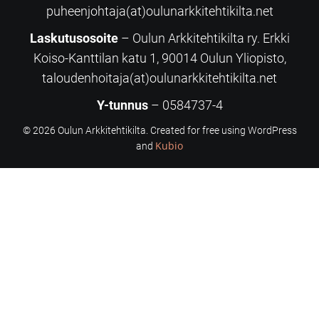
puheenjohtaja(at)oulunarkkitehtikilta.net
Laskutusosoite
– Oulun Arkkitehtikilta ry. Erkki
Koiso-Kanttilan katu 1, 90014 Oulun Yliopisto,
taloudenhoitaja(at)oulunarkkitehtikilta.net
Y-tunnus
– 0584737-4
© 2026 Oulun Arkkitehtikilta. Created for free using WordPress
Kubio
and