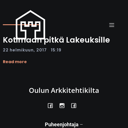
Kotimaan pitkä Lakeuksille
|
22 helmikuun, 2017
15:19
Read more
Oulun Arkkitehtikilta
Puheenjohtaja
–