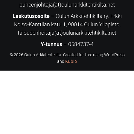
puheenjohtaja(at)oulunarkkitehtikilta.net
Laskutusosoite
– Oulun Arkkitehtikilta ry. Erkki
Koiso-Kanttilan katu 1, 90014 Oulun Yliopisto,
taloudenhoitaja(at)oulunarkkitehtikilta.net
Y-tunnus
– 0584737-4
© 2026 Oulun Arkkitehtikilta. Created for free using WordPress
Kubio
and