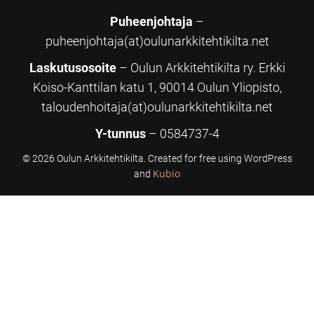
Puheenjohtaja
–
puheenjohtaja(at)oulunarkkitehtikilta.net
Laskutusosoite
– Oulun Arkkitehtikilta ry. Erkki
Koiso-Kanttilan katu 1, 90014 Oulun Yliopisto,
taloudenhoitaja(at)oulunarkkitehtikilta.net
Y-tunnus
– 0584737-4
© 2026 Oulun Arkkitehtikilta. Created for free using WordPress
Kubio
and