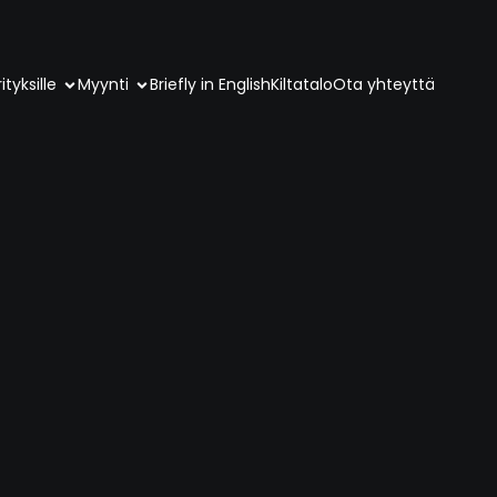
ityksille
Myynti
Briefly in English
Kiltatalo
Ota yhteyttä