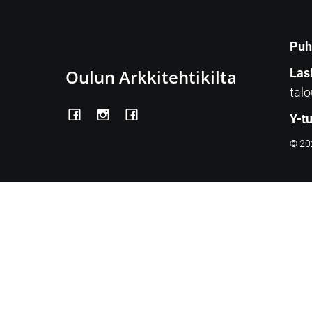
Puh
Oulun Arkkitehtikilta
Las
talo
Y-t
© 202