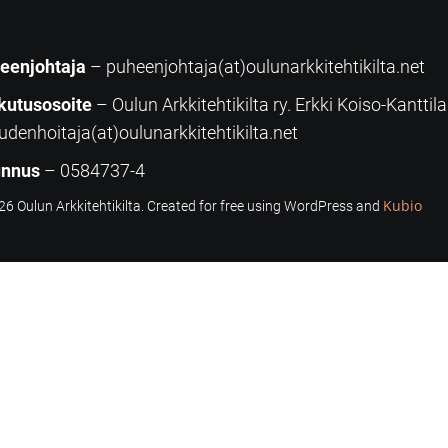
eenjohtaja
– puheenjohtaja(at)oulunarkkitehtikilta.net
kutusosoite
– Oulun Arkkitehtikilta ry. Erkki Koiso-Kanttil
udenhoitaja(at)oulunarkkitehtikilta.net
unnus
– 0584737-4
Kubio
6 Oulun Arkkitehtikilta. Created for free using WordPress and