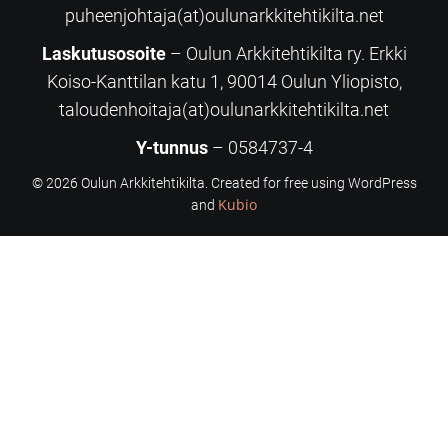
puheenjohtaja(at)oulunarkkitehtikilta.net
Laskutusosoite
– Oulun Arkkitehtikilta ry. Erkki
Koiso-Kanttilan katu 1, 90014 Oulun Yliopisto,
taloudenhoitaja(at)oulunarkkitehtikilta.net
Y-tunnus
– 0584737-4
© 2026 Oulun Arkkitehtikilta. Created for free using WordPress
Kubio
and