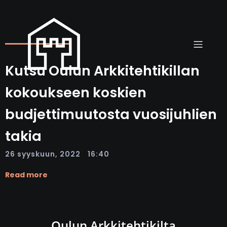
Kutsu Oulun Arkkitehtikillan
kokoukseen koskien
budjettimuutosta vuosijuhlien
takia
|
26 syyskuun, 2022
16:40
Read more
Oulun Arkkitehtikilta