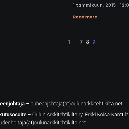
|
1 tammikuun, 2015
12:
Read more
1
7
8
…
9
eenjohtaja
– puheenjohtaja(at)oulunarkkitehtikilta.net
kutusosoite
– Oulun Arkkitehtikilta ry. Erkki Koiso-Kanttil
udenhoitaja(at)oulunarkkitehtikilta.net