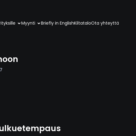
ityksille
Myynti
Briefly in English
Kiltatalo
Ota yhteyttä
moon
7
ulkuetempaus