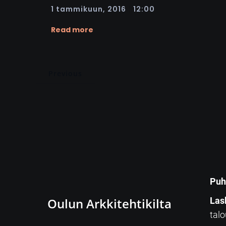
|
1 tammikuun, 2016
12:00
Read more
Previous
Puh
Oulun Arkkitehtikilta
Las
talo