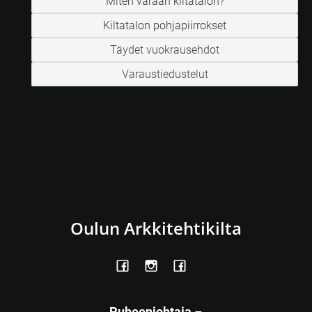
Miten varaan kiltatalon?
Kiltatalon pohjapiirrokset
Täydet vuokrausehdot
Varaustiedustelut
Oulun Arkkitehtikilta
Puheenjohtaja
–