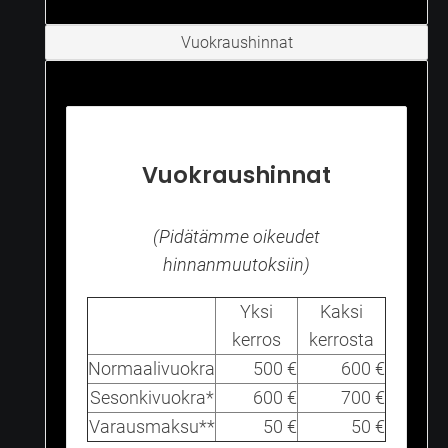
Vuokraushinnat
Vuokraushinnat
(Pidätämme oikeudet
hinnanmuutoksiin)
Yksi
Kaksi
kerros
kerrosta
Normaalivuokra
500 €
600 €
Sesonkivuokra*
600 €
700 €
Varausmaksu**
50 €
50 €