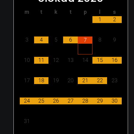
m
t
k
t
p
l
s
1
2
•
•
3
4
5
6
8
9
7
•
•
10
11
12
13
14
15
16
•
•
•
17
18
19
20
21
22
23
•
•
•
24
25
26
27
28
29
30
•
•
•
•
•
•
•
•
31