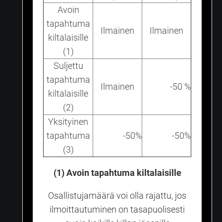
Avoin
tapahtuma
Ilmainen
Ilmainen
kiltalaisille
(1)
Suljettu
tapahtuma
Ilmainen
-50 %
kiltalaisille
(2)
Yksityinen
tapahtuma
-50%
-50%
(3)
(1) Avoin tapahtuma kiltalaisille
Osallistujamäärä voi olla rajattu, jos
ilmoittautuminen on tasapuolisesti