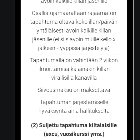
avoin kaikille killan jäsenille
Osallistujamäärältään rajaamaton
tapahtuma oltava koko illan/päivän
yhtäläisesti avoin kaikille killan
jäsenille (ei siis avoin muille kello x
jälkeen -tyyppisiä järjestelyjä)
Tapahtumalla on vähintään 2 viikon
ilmoittamisaika ainakin killan
virallisilla kanavilla
Siivousmaksu on maksettava
Tapahtuman järjestämiselle
hyväksyntä aina hallitukselta
(2) Suljettu tapahtuma kiltalaisille
(excu, vuosikurssi yms.)