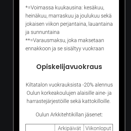
*=Voimassa kuukausina: kesäkuu,
heinäkuu, marraskuu ja joulukuu sekä
jokaisen viikon perjantaina, lauantaina
ja sunnuntaina
**=Varausmaksu, joka maksetaan
ennakkoon ja se sisältyy vuokraan
Opiskelijavuokraus
Kiltatalon vuokrauksista -20% alennus
Oulun korkeakoulujen alaisille aine- ja
harrastejärjestöille sekä kattokilloille.
Oulun Arkkitehtikillan jäsenet:
Arkipäivät
Viikonloput