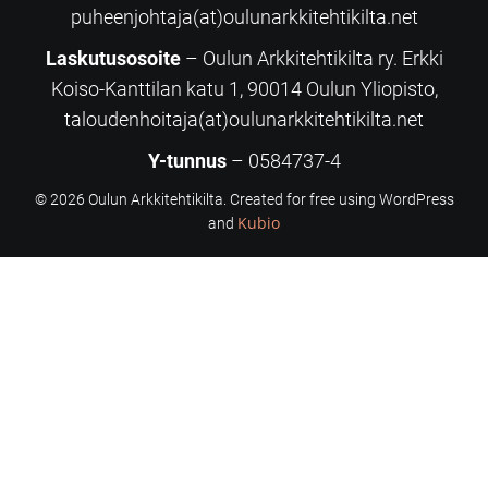
puheenjohtaja(at)oulunarkkitehtikilta.net
Laskutusosoite
– Oulun Arkkitehtikilta ry. Erkki
Koiso-Kanttilan katu 1, 90014 Oulun Yliopisto,
taloudenhoitaja(at)oulunarkkitehtikilta.net
Y-tunnus
– 0584737-4
© 2026 Oulun Arkkitehtikilta. Created for free using WordPress
Kubio
and