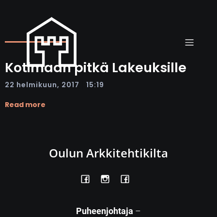
Kotimaan pitkä Lakeuksille
|
22 helmikuun, 2017
15:19
Read more
Oulun Arkkitehtikilta
Puheenjohtaja
–