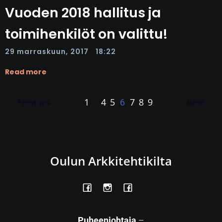
Vuoden 2018 hallitus ja
toimihenkilöt on valittu!
|
29 marraskuun, 2017
18:22
Read more
1
4
5
7
8
9
…
6
Previous
Next
Oulun Arkkitehtikilta
Puheenjohtaja
–