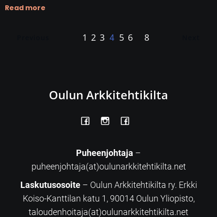
Read more
1
2
3
5
6
8
4
…
Previous
Next
Oulun Arkkitehtikilta
Puheenjohtaja
–
puheenjohtaja(at)oulunarkkitehtikilta.net
Laskutusosoite
– Oulun Arkkitehtikilta ry. Erkki
Koiso-Kanttilan katu 1, 90014 Oulun Yliopisto,
taloudenhoitaja(at)oulunarkkitehtikilta.net